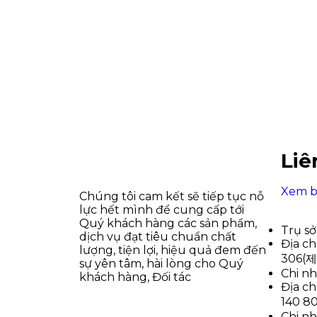
Liê
Xem b
Chúng tôi cam kết sẽ tiếp tục nỗ
lực hết mình để cung cấp tới
Quý khách hàng các sản phẩm,
Trụ sở
dịch vụ đạt tiêu chuẩn chất
Địa 
lượng, tiện lợi, hiệu quả đem đến
306(
sự yên tâm, hài lòng cho Quý
Chi n
khách hàng, Đối tác
Địa 
140 8
Chi n