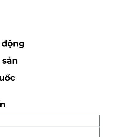
o động
 sản
Quốc
ấn