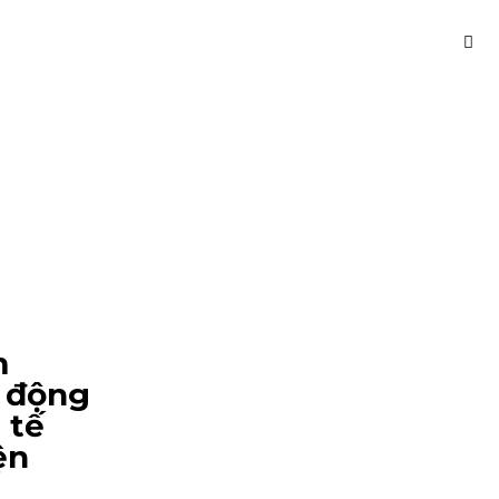
m
o động
 tế
ện