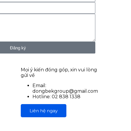
Đăng ký
Mọi ý kiến đóng góp, xin vui lòng
gửi về
Email:
dongbekgroup@gmail.com
Hotline: 02 838 1338
Liên hệ ngay