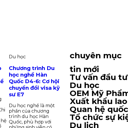
chuyên mục
Du học
tin mới
p
Chương trình Du
học nghề Hàn
Tư vấn đầu tư
hề
Quốc D4-6: Cơ hội
Du học
chuyển đổi visa kỹ
OEM Mỹ Phẩ
sư E7
Xuất khẩu la
g
Du học nghề là một
Quan hệ quốc
Chi
phần của chương
Tổ chức sự ki
trình du học Hàn
 hệ
Quốc, phù hợp với
Du lịch
ể
những sinh viên có