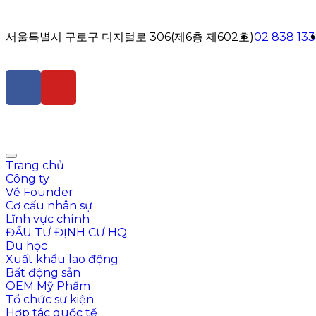
서울특별시 구로구 디지털로 306(제6층 제602호)
02 838 13
Trang chủ
Công ty
Về Founder
Cơ cấu nhân sự
Lĩnh vực chính
ĐẦU TƯ ĐỊNH CƯ HQ
Du học
Xuất khẩu lao động
Bất động sản
OEM Mỹ Phẩm
Tổ chức sự kiện
Hợp tác quốc tế