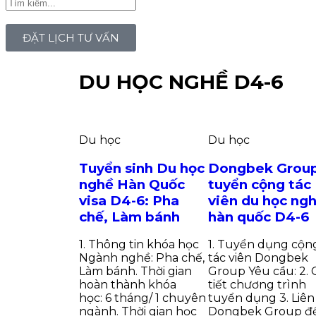
ĐẶT LỊCH TƯ VẤN
DU HỌC NGHỀ D4-6
Du học
Du học
Tuyển sinh Du học
Dongbek Grou
nghề Hàn Quốc
tuyển cộng tác
visa D4-6: Pha
viên du học ng
chế, Làm bánh
hàn quốc D4-6
1. Thông tin khóa học
1. Tuyển dụng cộn
Ngành nghề: Pha chế,
tác viên Dongbek
Làm bánh. Thời gian
Group Yêu cầu: 2. 
hoàn thành khóa
tiết chương trình
học: 6 tháng/ 1 chuyên
tuyển dụng 3. Liên
ngành. Thời gian học
Dongbek Group đ