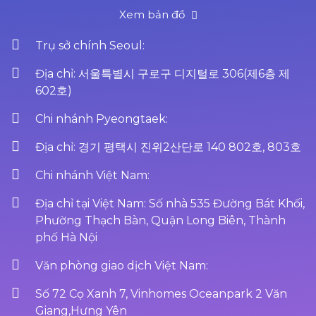
Xem bản đồ
Trụ sở chính Seoul:
Địa chỉ: 서울특별시 구로구 디지털로 306(제6층 제
602호)
Chi nhánh Pyeongtaek:
Địa chỉ: 경기 평택시 진위2산단로 140 802호, 803호
Chi nhánh Việt Nam:
Địa chỉ tại Việt Nam: Số nhà 535 Đường Bát Khối,
Phường Thạch Bàn, Quận Long Biên, Thành
phố Hà Nội
Văn phòng giao dịch Việt Nam:
Số 72 Cọ Xanh 7, Vinhomes Oceanpark 2 Văn
Giang,Hưng Yên