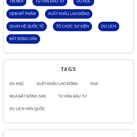
TIN MỚI
TƯ VẤN ĐẦU TƯ
DU HỌC
OEM MỸ PHẨM
XUẤT KHẨU LAO ĐỘNG
QUAN HỆ QUỐC TẾ
TỔ CHỨC SỰ KIỆN
DU LỊCH
BẤT ĐỘNG SẢN
TAGS
DU HỌC
XUẤT KHẨU LAO ĐỘNG
VISA
MUA BẤT ĐỘNG SẢN
TƯ VẤN ĐẦU TƯ
DU LỊCH HÀN QUỐC